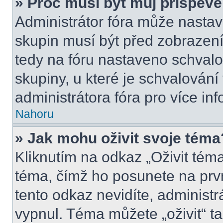
» Proč musí být můj příspěv
Administrátor fóra může nastav
skupin musí být před zobrazen
tedy na fóru nastaveno schvalo
skupiny, u které je schvalován
administrátora fóra pro více inf
Nahoru
» Jak mohu oživit svoje téma
Kliknutím na odkaz „Oživit téma
téma, čímž ho posunete na prv
tento odkaz nevidíte, administ
vypnul. Téma můžete „oživit“ t