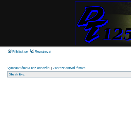
Přihlásit se
Registrovat
Vyhledat témata bez odpovědí
|
Zobrazit aktivní témata
Obsah fóra