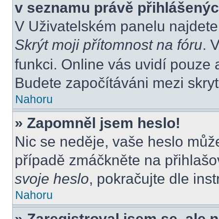
v seznamu právě přihlášený
V Uživatelském panelu najdete
Skrýt moji přítomnost na fóru
. 
funkci. Online vás uvidí pouze 
Budete započítáváni mezi skryt
Nahoru
» Zapomněl jsem heslo!
Nic se neděje, vaše heslo můž
případě zmáčkněte na přihlašov
svoje heslo
, pokračujte dle ins
Nahoru
» Zaregistroval jsem se, ale 