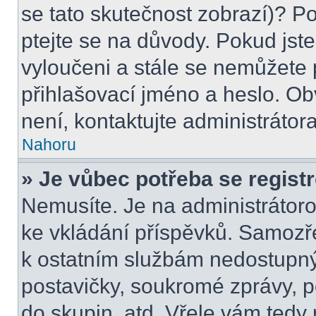
se tato skutečnost zobrazí)? Po
ptejte se na důvody. Pokud jste s
vyloučeni a stále se nemůžete p
přihlašovací jméno a heslo. Ob
není, kontaktujte administráto
Nahoru
» Je vůbec potřeba se regist
Nemusíte. Je na administrátorovi
ke vkládání příspěvků. Samozře
k ostatním službám nedostupn
postavičky, soukromé zprávy, po
do skupin, atd. Vřele vám tedy