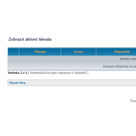
Zobrazit aktivní témata
Témata
Autor
Odpovědi
Nebyly nal
Zobrazit příspěvky za p
Stránka
1
z
1
[ Vyhledáváním bylo nalezeno 0 výsledků ]
Obsah fóra
Čes