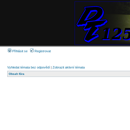
Přihlásit se
Registrovat
Vyhledat témata bez odpovědí
|
Zobrazit aktivní témata
Obsah fóra