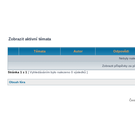
Zobrazit aktivní témata
Témata
Autor
Odpovědi
Nebyly nal
Zobrazit příspěvky za p
Stránka
1
z
1
[ Vyhledáváním bylo nalezeno 0 výsledků ]
Obsah fóra
Čes