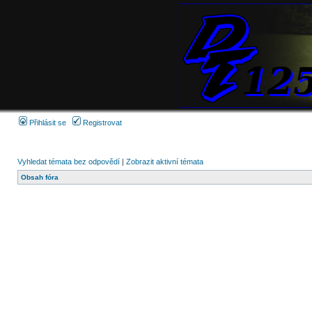
Přihlásit se
Registrovat
Vyhledat témata bez odpovědí
|
Zobrazit aktivní témata
Obsah fóra