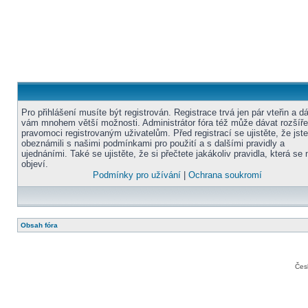
Pro přihlášení musíte být registrován. Registrace trvá jen pár vteřin a d
vám mnohem větší možnosti. Administrátor fóra též může dávat rozšíř
pravomoci registrovaným uživatelům. Před registrací se ujistěte, že jst
obeznámili s našimi podmínkami pro použití a s dalšími pravidly a
ujednáními. Také se ujistěte, že si přečtete jakákoliv pravidla, která se 
objeví.
Podmínky pro užívání
|
Ochrana soukromí
Obsah fóra
Čes