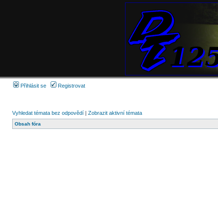
Přihlásit se
Registrovat
Vyhledat témata bez odpovědí
|
Zobrazit aktivní témata
Obsah fóra