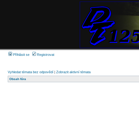
Přihlásit se
Registrovat
Vyhledat témata bez odpovědí
|
Zobrazit aktivní témata
Obsah fóra