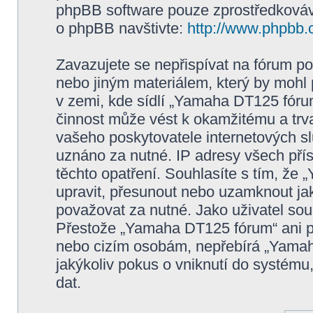
phpBB software pouze zprostředkovává
o phpBB navštivte:
http://www.phpbb.
Zavazujete se nepřispívat na fórum p
nebo jiným materiálem, který by mohl
v zemi, kde sídlí „Yamaha DT125 fóru
činnost může vést k okamžitému a trv
vašeho poskytovatele internetových sl
uznáno za nutné. IP adresy všech pří
těchto opatření. Souhlasíte s tím, že
upravit, přesunout nebo uzamknout ja
považovat za nutné. Jako uživatel sou
Přestože „Yamaha DT125 fórum“ ani ph
nebo cizím osobám, nepřebírá „Yama
jakýkoliv pokus o vniknutí do systému
dat.