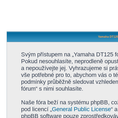
Yamaha DT125 
Svým přístupem na „Yamaha DT125 fór
Pokud nesouhlasíte, neprodleně opus
a nepoužívejte jej. Vyhrazujeme si pr
vše potřebné pro to, abychom vás o té
podmínky průběžně sledovat vzhlede
fórum“ s nimi souhlasíte.
Naše fóra beží na systému phpBB, což 
pod licencí „
General Public License
“ 
phpBB software pouze zprostředkovává