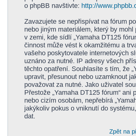
o phpBB navštivte:
http://www.phpbb.
Zavazujete se nepřispívat na fórum p
nebo jiným materiálem, který by mohl
v zemi, kde sídlí „Yamaha DT125 fóru
činnost může vést k okamžitému a trv
vašeho poskytovatele internetových sl
uznáno za nutné. IP adresy všech pří
těchto opatření. Souhlasíte s tím, že
upravit, přesunout nebo uzamknout ja
považovat za nutné. Jako uživatel sou
Přestože „Yamaha DT125 fórum“ ani ph
nebo cizím osobám, nepřebírá „Yama
jakýkoliv pokus o vniknutí do systému
dat.
Zpět na p