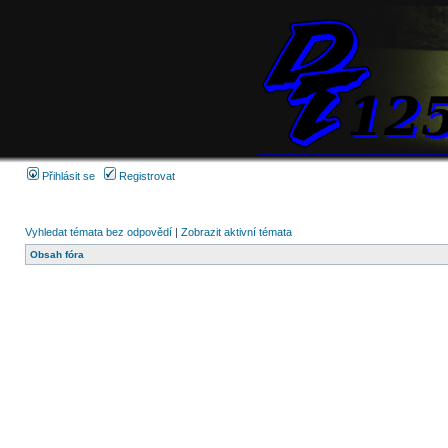
Přihlásit se
Registrovat
Vyhledat témata bez odpovědí
|
Zobrazit aktivní témata
Obsah fóra