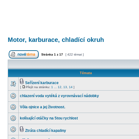
Motor, karburace, chladící okruh
Stránka
1
z
17
[ 422 témat ]
Témata
Seřízení karburace
[
Přejít na stránku:
1
...
12
,
13
,
14
]
chlazení voda vytéká z vyrovnávací nádobky
Vôla ojnice a jej životnost.
kolísající otáčky na 5tou rychlost
Ztráta chladící kapaliny