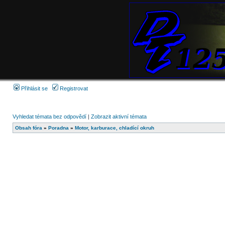
Přihlásit se
Registrovat
Vyhledat témata bez odpovědí
|
Zobrazit aktivní témata
Obsah fóra
»
Poradna
»
Motor, karburace, chladící okruh