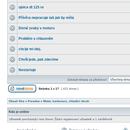
ojnice dt 125 re
Přívěra nepracuje tak jak by měla
Divné zvuky v motoru
Problém s chlazením
chcije mi olej.
Chvíli jede, pak zdechne
Nestartuje
Zobrazit témata za předchozí:
Stránka
1
z
17
[ 422 témat ]
Obsah fóra
»
Poradna
»
Motor, karburace, chladící okruh
Kdo je online
Uživatelé procházející toto fórum: Žádní registrovaní uživatelé a 1 návštěvník