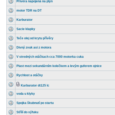
Přívěra napojená na plyn
motor TDR na DT
Karburator
Sacie klapky
Teče olej od krytu přívěry
Divný zvuk asi z motora
V stredných otáčkach cca 7000 motorka cuka
Plast mezi sekundárním kolečkem a levým guferem ojnice
Rychlost a otáčky
Karburator dt125 lc
voda u klyky
Spojka škubnutí po startu
Střílí do výfuku