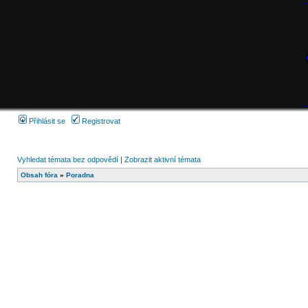
Přihlásit se
Registrovat
Vyhledat témata bez odpovědí
|
Zobrazit aktivní témata
Obsah fóra
»
Poradna