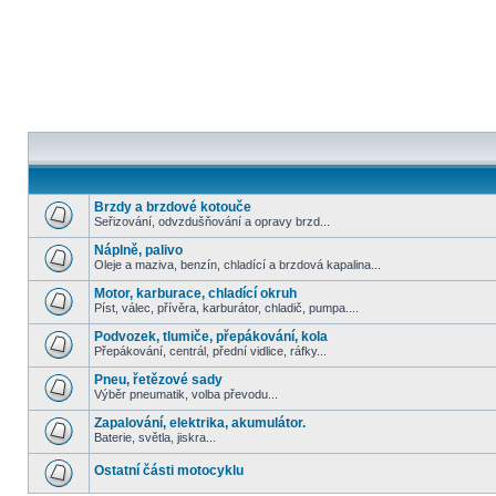
Brzdy a brzdové kotouče
Seřizování, odvzdušňování a opravy brzd...
Náplně, palivo
Oleje a maziva, benzín, chladící a brzdová kapalina...
Motor, karburace, chladící okruh
Píst, válec, přívěra, karburátor, chladič, pumpa....
Podvozek, tlumiče, přepákování, kola
Přepákování, centrál, přední vidlice, ráfky...
Pneu, řetězové sady
Výběr pneumatik, volba převodu...
Zapalování, elektrika, akumulátor.
Baterie, světla, jiskra...
Ostatní části motocyklu