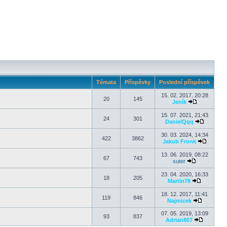
Témata
Příspěvky
Poslední příspěvek
15. 02. 2017, 20:28
20
145
Jeník
15. 07. 2021, 21:43
24
301
DanielQqq
30. 03. 2024, 14:34
422
3862
Jakub Fronk
13. 06. 2019, 08:22
67
743
suter
23. 04. 2020, 16:33
18
205
Martin78
18. 12. 2017, 11:41
119
846
Najmicek
07. 05. 2019, 13:09
93
837
Adrian807