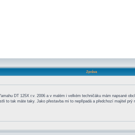
Zpráva
Yamahu DT 125X r.v. 2006 a v malém i velkém techničáku mám napsané obc
li to tak máte taky. Jako přestavba mi to nepřipadá a předchozí majitel prý n