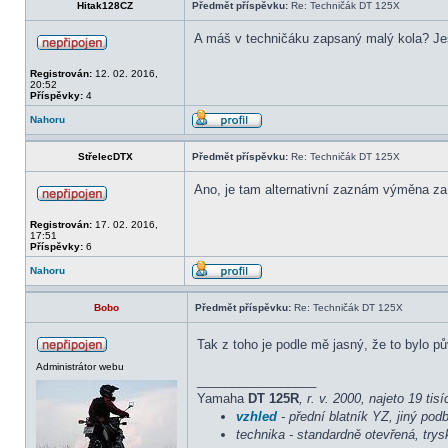
Hitak128CZ
Předmět příspěvku:
Re: Techničák DT 125X
A máš v techničáku zapsaný malý kola? Jestl
Registrován:
12. 02. 2016,
20:52
Příspěvky:
4
Nahoru
StřelecDTX
Předmět příspěvku:
Re: Techničák DT 125X
Ano, je tam alternativní zaznám výměna za 
Registrován:
17. 02. 2016,
17:51
Příspěvky:
6
Nahoru
Bobo
Předmět příspěvku:
Re: Techničák DT 125X
Tak z toho je podle mě jasný, že to bylo p
Administrátor webu
_________________
Yamaha
DT 125R
, r. v. 2000, najeto 19 ti
vzhled
- přední blatník YZ, jiný podbl
technika - standardně otevřená, try