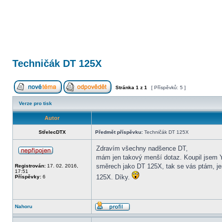
Techničák DT 125X
Stránka
1
z
1
[ Příspěvků: 5 ]
Verze pro tisk
Autor
StřelecDTX
Předmět příspěvku:
Techničák DT 125X
Zdravím všechny nadšence DT,
mám jen takový menší dotaz. Koupil jsem 
směrech jako DT 125X, tak se vás ptám, jest
Registrován:
17. 02. 2016,
17:51
125X. Díky.
Příspěvky:
6
Nahoru