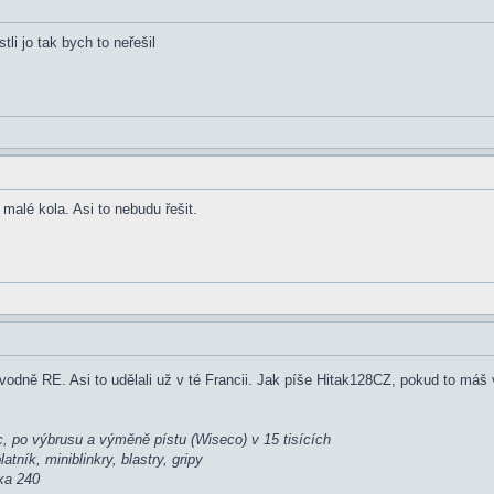
i jo tak bych to neřešil
malé kola. Asi to nebudu řešit.
ůvodně RE. Asi to udělali už v té Francii. Jak píše Hitak128CZ, pokud to máš
síc, po výbrusu a výměně pístu (Wiseco) v 15 tisících
atník, miniblinkry, blastry, gripy
ska 240