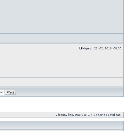
Napsal:
21. 02. 2016, 08:00
Všechny časy jsou v UTC + 1 hodina [ Letní čas ]