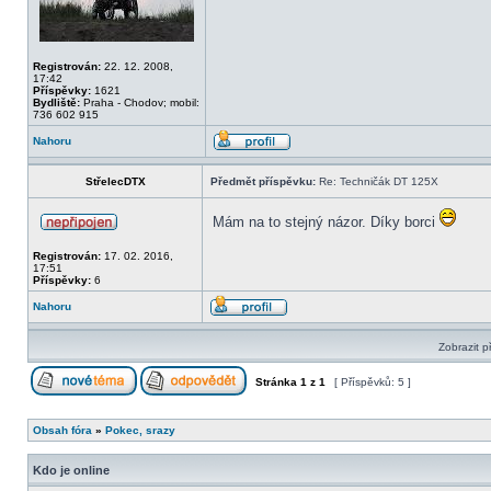
Registrován:
22. 12. 2008,
17:42
Příspěvky:
1621
Bydliště:
Praha - Chodov; mobil:
736 602 915
Nahoru
StřelecDTX
Předmět příspěvku:
Re: Techničák DT 125X
Mám na to stejný názor. Díky borci
Registrován:
17. 02. 2016,
17:51
Příspěvky:
6
Nahoru
Zobrazit p
Stránka
1
z
1
[ Příspěvků: 5 ]
Obsah fóra
»
Pokec, srazy
Kdo je online