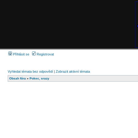
Přihlásit se
Registrovat
Vyhledat témata bez odpovědí
|
Zobrazit aktivní témata
Obsah fóra
»
Pokec, srazy