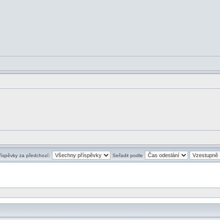
říspěvky za předchozí:
Seřadit podle