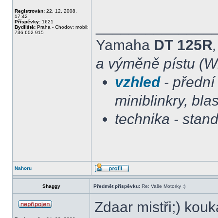
Registrován:
22. 12. 2008,
17:42
______________
Příspěvky:
1621
Bydliště:
Praha - Chodov; mobil:
736 602 915
Yamaha
DT 125R
a výměně pístu (Wi
vzhled
- přední 
miniblinkry, blas
technika - stan
Nahoru
Shaggy
Předmět příspěvku:
Re: Vaše Motorky :)
Zdaar mistři;) ko