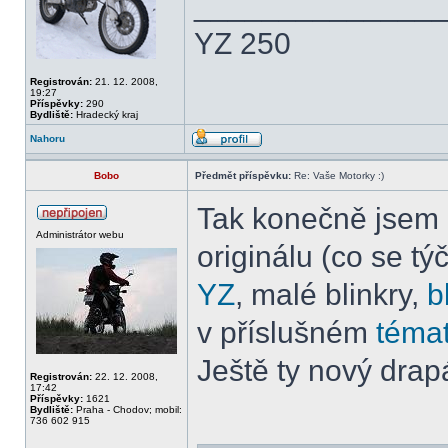
______________
YZ 250
Registrován:
21. 12. 2008,
19:27
Příspěvky:
290
Bydliště:
Hradecký kraj
Nahoru
Bobo
Předmět příspěvku:
Re: Vaše Motorky :)
Tak konečně jsem u
Administrátor webu
originálu (co se t
YZ
, malé blinkry,
b
v příslušném
téma
Ještě ty nový drap
Registrován:
22. 12. 2008,
17:42
Příspěvky:
1621
Bydliště:
Praha - Chodov; mobil:
736 602 915