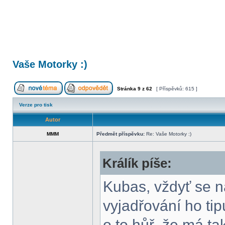
Vaše Motorky :)
Stránka
9
z
62
[ Příspěvků: 615 ]
Verze pro tisk
Autor
MMM
Předmět příspěvku:
Re: Vaše Motorky :)
Králík píše:
Kubas, vždyť se n
vyjadřování ho tip
o to hůř, že má ta