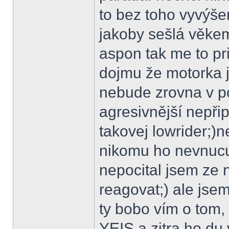
to bez toho vyvýše
jakoby sešlá věke
aspon tak me to pr
dojmu že motorka j
nebude zrovna v p
agresivnější nepři
takovej lowrider;)n
nikomu ho nevnucuj
nepocital jsem ze 
reagovat;) ale jsem
ty bobo vím o tom,
YEIS a zitra ho du