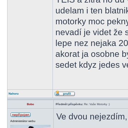
udelam i ten blatni
motorky moc pekny 
nevadí je videt že 
lepe nez nejaka 20
akorat ja osobne b
sedet kdyz jedes ve
Nahoru
Bobo
Předmět příspěvku:
Re: Vaše Motorky :)
Ve dvou nejezdím,
Administrátor webu