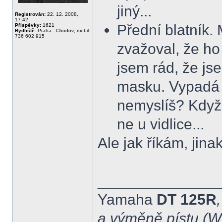
jiný...
Registrován:
22. 12. 2008,
17:42
Přední blatník.
Příspěvky:
1621
Bydliště:
Praha - Chodov; mobil:
736 602 915
zvažoval, že ho 
jsem rád, že jse
masku. Vypadá to
nemyslíš? Když 
ne u vidlice...
Ale jak říkám, jin
______________
Yamaha
DT 125R
a výměně pístu (Wi