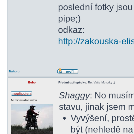
poslední fotky js
pipe;)
odkaz:
http://zakouska-eli
Nahoru
Bobo
Předmět příspěvku:
Re: Vaše Motorky :)
Shaggy
: No musím 
Administrátor webu
stavu, jinak jsem m
Vyvýšení, prost
být (nehledě na