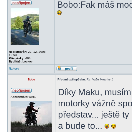
Bobo:Fak máš moc p
Registrován:
22. 12. 2008,
12:53
Příspěvky:
496
Bydliště:
Loukov
Nahoru
Bobo
Předmět příspěvku:
Re: Vaše Motorky :)
Díky Maku, musím 
Administrátor webu
motorky vážně spo
představ... ještě 
a bude to...