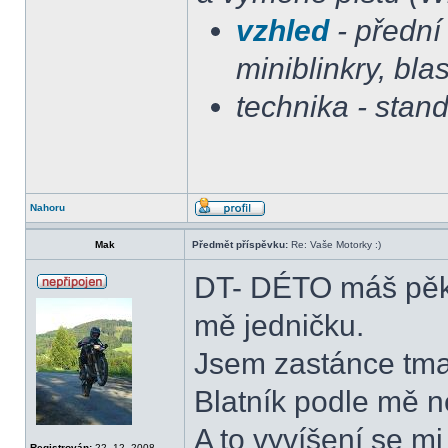
vzhled
- přední 
miniblinkry, blas
technika - stan
Nahoru
Mak
Předmět příspěvku:
Re: Vaše Motorky :)
DT- DÉTO máš pěkn
mě jedničku.
Jsem zastánce tma
Blatník podle mě ne
A to vyvíšení se mi
Registrován:
22. 12. 2008,