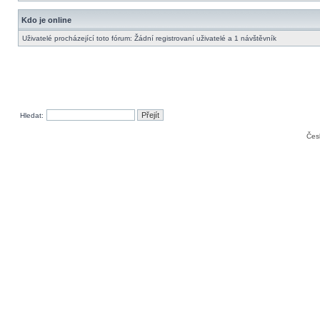
Kdo je online
Uživatelé procházející toto fórum: Žádní registrovaní uživatelé a 1 návštěvník
Hledat:
Čes