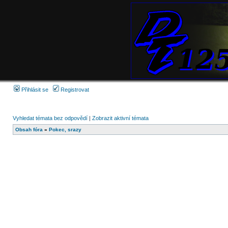
Přihlásit se
Registrovat
Vyhledat témata bez odpovědí
|
Zobrazit aktivní témata
Obsah fóra
»
Pokec, srazy