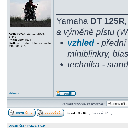
______________
Yamaha
DT 125R
a výměně pístu (Wi
Registrován:
22. 12. 2008,
17:42
vzhled
- přední 
Příspěvky:
1621
Bydliště:
Praha - Chodov; mobil:
736 602 915
miniblinkry, blas
technika - stan
Nahoru
Zobrazit příspěvky za předchozí:
Stránka
9
z
62
[ Příspěvků: 615 ]
Obsah fóra
»
Pokec, srazy