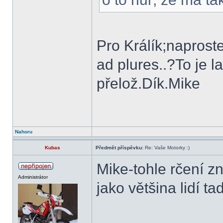
Pro Králík;naproste
ad plures..?To je l
přelož.Dík.Mike
Nahoru
Kubas
Předmět příspěvku:
Re: Vaše Motorky :)
Mike-tohle rčení z
Administrátor
jako většina lidí t