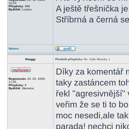
12:53
A ještě třešnička j
Příspěvky:
496
Bydliště:
Loukov
Stříbrná a černá s
Nahoru
Shaggy
Předmět příspěvku:
Re: Vaše Motorky :)
Díky za komentář m
Registrován:
24. 03. 2009,
taky zastáncem toh
17:05
Příspěvky:
6
Bydliště:
Jilemnice
řekl "agresivnější"
veřim že se ti to b
moc nesedi,ale tak
parada! nechci niko