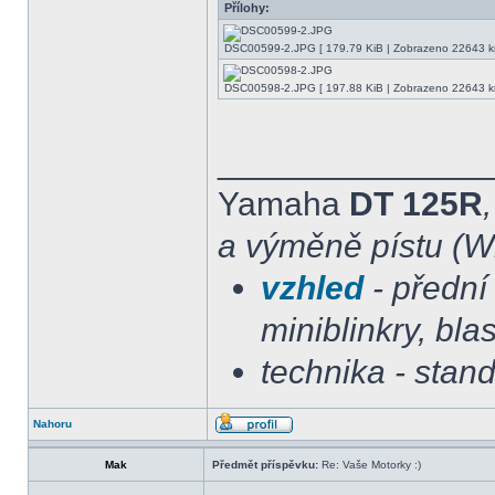
Přílohy:
DSC00599-2.JPG [ 179.79 KiB | Zobrazeno 22643 kr
DSC00598-2.JPG [ 197.88 KiB | Zobrazeno 22643 kr
______________
Yamaha
DT 125R
a výměně pístu (Wi
vzhled
- přední 
miniblinkry, blas
technika - stan
Nahoru
Mak
Předmět příspěvku:
Re: Vaše Motorky :)