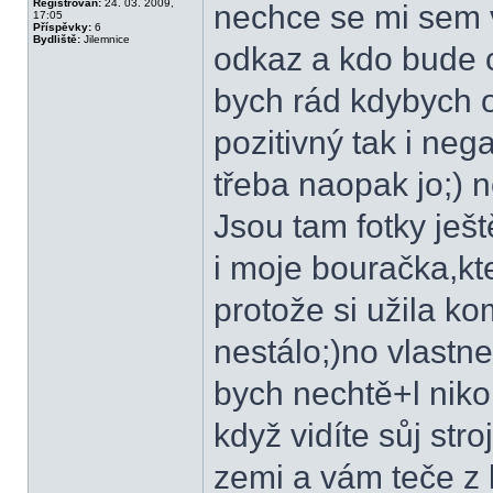
Registrován:
24. 03. 2009,
nechce se mi sem 
17:05
Příspěvky:
6
Bydliště:
Jilemnice
odkaz a kdo bude ch
bych rád kdybych o
pozitivný tak i neg
třeba naopak jo;) 
Jsou tam fotky ješt
i moje bouračka,k
protože si užila ko
nestálo;)no vlastn
bych nechtě+l niko
když vidíte sůj str
zemi a vám teče z k