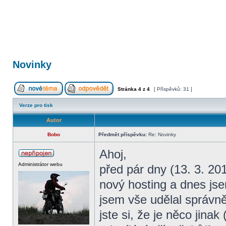
Novinky
Stránka
4
z
4
[ Příspěvků: 31 ]
Verze pro tisk
Autor
Bobo
Předmět příspěvku:
Re: Novinky
Ahoj,
Administrátor webu
před pár dny (13. 3. 20
nový hosting a dnes jse
jsem vše udělal správně
jste si, že je něco jina