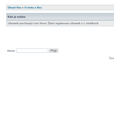
Obsah fóra
»
O webu a fóru
Kdo je online
Uživatelé procházející toto fórum: Žádní registrovaní uživatelé a 1 návštěvník
Hledat:
Čes