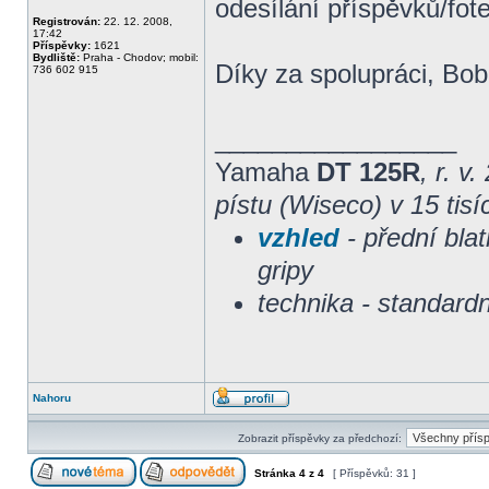
odesílání příspěvků/fote
Registrován:
22. 12. 2008,
17:42
Příspěvky:
1621
Bydliště:
Praha - Chodov; mobil:
Díky za spolupráci, Bo
736 602 915
_________________
Yamaha
DT 125R
, r. v
pístu (Wiseco) v 15 tisí
vzhled
- přední blat
gripy
technika - standard
Nahoru
Zobrazit příspěvky za předchozí:
Stránka
4
z
4
[ Příspěvků: 31 ]