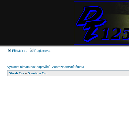
Přihlásit se
Registrovat
Vyhledat témata bez odpovědí
|
Zobrazit aktivní témata
Obsah fóra
»
O webu a fóru